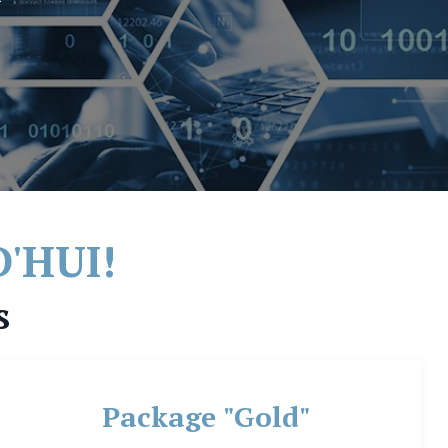
'HUI!
s
Package "Gold"