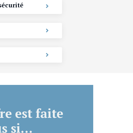
sécurité
re est faite
 si...