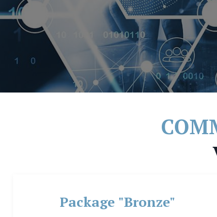
COMM
Package "Bronze"