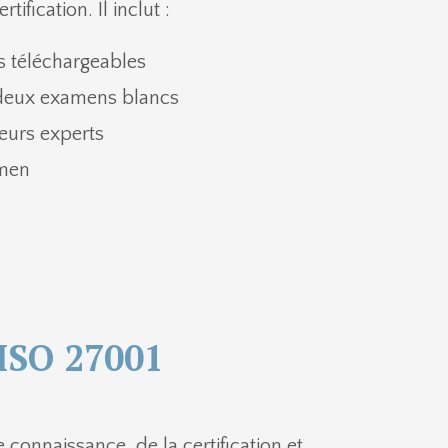
ification. Il inclut :
ts téléchargeables
 deux examens blancs
eurs experts
amen
 ISO 27001
connaissance de la certification et