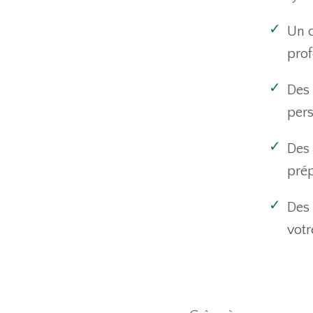
Un c
prof
Des 
pers
Des 
prép
Des 
votr