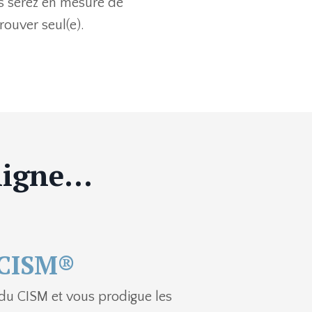
s serez en mesure de
rouver seul(e).
igne...
n CISM®
du CISM et vous prodigue les