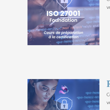
v
C
v