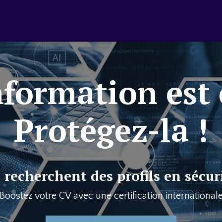
nformation est 
Protégez-la !
 recherchent des profils en sécur
Boostez votre CV avec une certification international