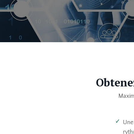
Obtenez
Maxim
Une 
ryt