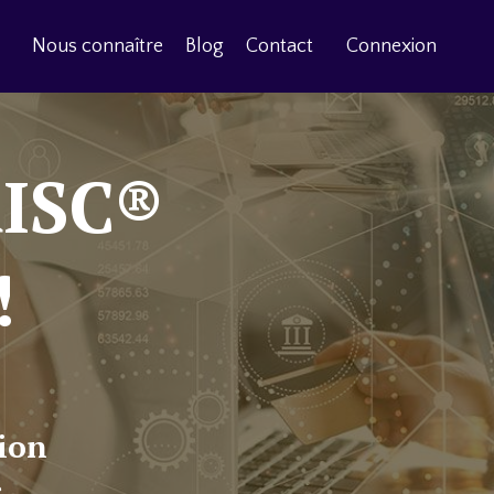
Nous connaître
Blog
Contact
Connexion
RISC®
!
tion
e