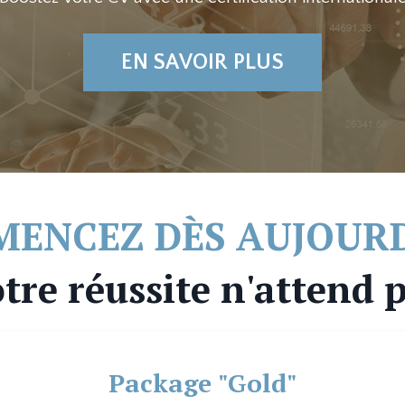
EN SAVOIR PLUS
ENCEZ DÈS AUJOURD
tre réussite n'attend 
Package "Gold"