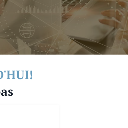
'HUI!
pas