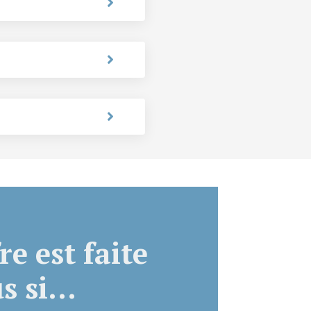
re est faite
 si...